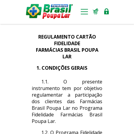
Benefícios
REGULAMENTO CARTÃO
FIDELIDADE
Ferramentas
FARMÁCIAS BRASIL POUPA
LAR
Padronização visual
1. CONDIÇÕES GERAIS
Notícias
1.1. O presente
Lojas
instrumento tem por objetivo
regulamentar a participação
Seja um franqueado
dos clientes das Farmácias
Brasil Poupa Lar no Programa
Fidelidade Farmácias Brasil
Poupa Lar.
1.2. O Programa Fidelidade