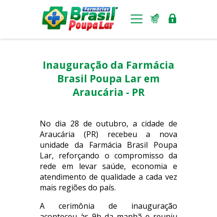
Benefícios
Inauguração da Farmácia
Ferramentas
Brasil Poupa Lar em
Araucária - PR
Padronização visual
Notícias
No dia 28 de outubro, a cidade de
Araucária (PR) recebeu a nova
Lojas
unidade da Farmácia Brasil Poupa
Lar, reforçando o compromisso da
Seja um franqueado
rede em levar saúde, economia e
atendimento de qualidade a cada vez
mais regiões do país.
A cerimônia de inauguração
aconteceu às 9h da manhã e reuniu