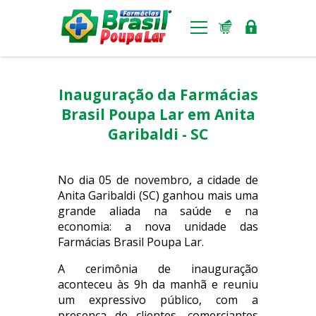
Benefícios
Inauguração da Farmácias
Ferramentas
Brasil Poupa Lar em Anita
Garibaldi - SC
Padronização visual
Notícias
No dia 05 de novembro, a cidade de
Anita Garibaldi (SC) ganhou mais uma
Lojas
grande aliada na saúde e na
economia: a nova unidade das
Seja um franqueado
Farmácias Brasil Poupa Lar.
A cerimônia de inauguração
aconteceu às 9h da manhã e reuniu
um expressivo público, com a
presença de clientes, comerciantes