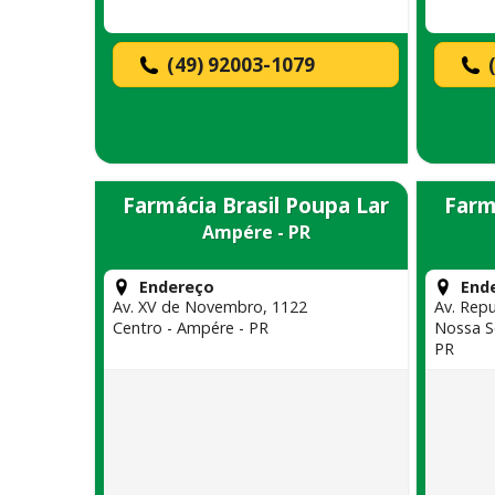
(49) 92003-1079
Farmácia Brasil Poupa Lar
Farm
Ampére - PR
Endereço
End
Av. XV de Novembro, 1122
Av. Repu
Centro - Ampére - PR
Nossa S
PR