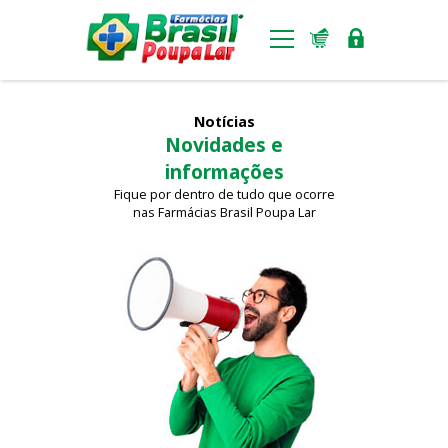
Benefícios
Notícias
Novidades e
Ferramentas
informações
Padronização visual
Fique por dentro de tudo que ocorre
nas Farmácias Brasil Poupa Lar
Notícias
Lojas
Seja um franqueado