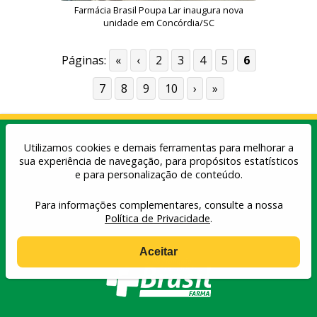
Farmácia Brasil Poupa Lar inaugura nova
unidade em Concórdia/SC
Páginas:
«
‹
2
3
4
5
6
7
8
9
10
›
»
Utilizamos cookies e demais ferramentas para melhorar a
sua experiência de navegação, para propósitos estatísticos
e para personalização de conteúdo.
Para informações complementares, consulte a nossa
Política de privacidade
| Copyright© 2026 -
Farmácias Brasil Poupa Lar
Política de Privacidade
.
Aceitar